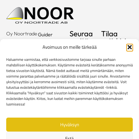
Seuraa
Tilaa
Oy Noortrade
Guider
meitä
uutiskirje
Ab
Kataloger
Avoimuus on meille tärkeää
Hallimestarinkatu
Sähköposti
Referenser
2
Haluamme varmistaa, että verkkosivustomme tarjoaa sinulle parhaan
20780
Showroom
mahdollisen käyttökokemuksen. Käytämme evästeitä kerätäksemme anonyymiä
tietoa sivuston käytöstä. Nämä tiedot auttavat meitä ymmärtämään, miten
Kaarina
Om oss
voimme parantaa palveluamme ja räätälöidä sisältöä juuri sinulle. Arvostamme
info@noortrade.fi
yksityisyyttäsi ja kerromme avoimesti siitä, miten käytämme evästeitä. Voit
Kontakta oss
+358 2 51 22
tutustua evästekäytäntöihimme klikkaamalla evästekäytännöt -linkkiä.
Klikkaamalla "Hyväksyn" saat sivuston kaikki toiminnot käyttöösi ja hyväksyt
500
Aktuellt
evästeiden käytön. Kiitos, kun luotat meihin paremman käyttökokemuksen
Brands
luomisessa!
Mediabank
Hyväksyn
Rekisteri- ja tietosuojaseloste
Kuluttaja-asiakkaiden toimitusehdot
Estä