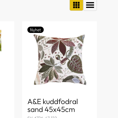
Nyhet
A&E kuddfodral
sand 45x45cm