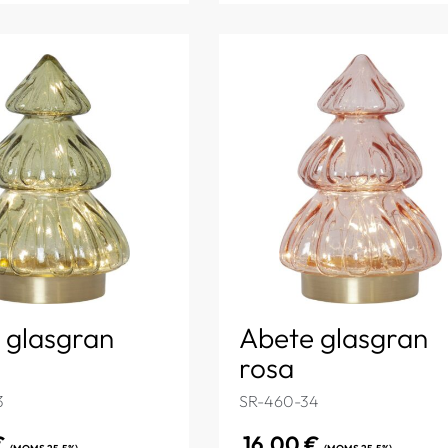
 glasgran
Abete glasgran
rosa
3
SR-460-34
€
16,00
€