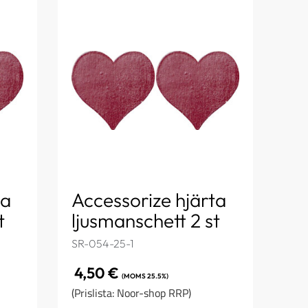
ta
Accessorize hjärta
t
ljusmanschett 2 st
SR-054-25-1
4,50
€
(MOMS 25.5%)
(Prislista: Noor-shop RRP)