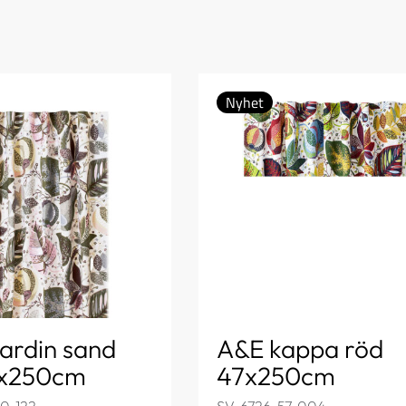
Nyhet
ardin sand
A&E kappa röd
5x250cm
47x250cm