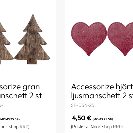
sorize gran
Accessorize hjär
nschett 2 st
ljusmanschett 2 s
-1
SR-054-25
4,50
€
(MOMS 25.5%)
(MOMS 25.5%)
 Noor-shop RRP)
(Prislista: Noor-shop RRP)