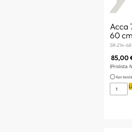
Acca 7
60 cm
SR-214-68
85,00
(Prislista:
Kan bestäl
L