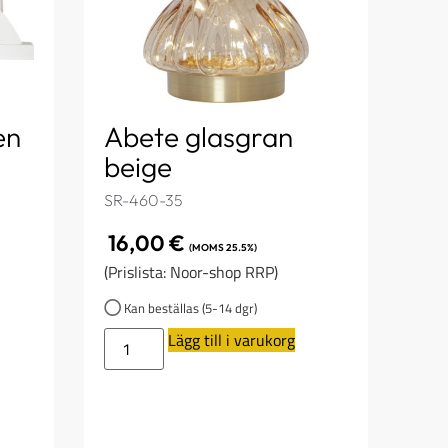
en
Abete glasgran
beige
SR-460-35
16,00
€
(MOMS 25.5%)
(Prislista: Noor-shop RRP)
Kan beställas (5-14 dgr)
Lägg till i varukorg