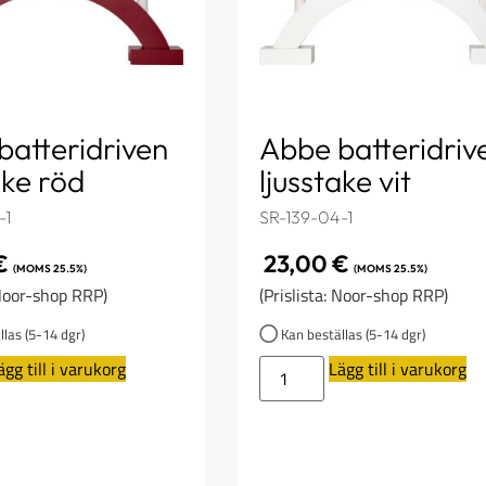
batteridriven
Abbe batteridriv
ake röd
ljusstake vit
-1
SR-139-04-1
€
23,00
€
(MOMS 25.5%)
(MOMS 25.5%)
 Noor-shop RRP)
(Prislista: Noor-shop RRP)
las (5-14 dgr)
Kan beställas (5-14 dgr)
ägg till i varukorg
Lägg till i varukorg