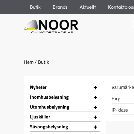
Butik
Brands
Aktuellt
Kontakta os
Hem
/ Butik
+
Nyheter
Varumärk
+
Inomhusbelysning
Färg
+
Utomhusbelysning
IP-klass
+
Ljuskällor
+
Säsongsbelysning