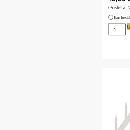
(Prislista:
Kan bestäl
L