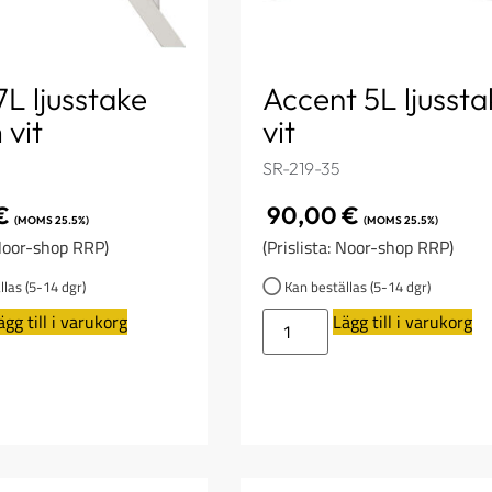
L ljusstake
Accent 5L ljussta
 vit
vit
SR-219-35
€
90,00
€
(MOMS 25.5%)
(MOMS 25.5%)
 Noor-shop RRP)
(Prislista: Noor-shop RRP)
las (5-14 dgr)
Kan beställas (5-14 dgr)
ägg till i varukorg
Lägg till i varukorg