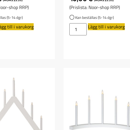
(MOMS 25.5%)
(MOMS 25.5%)
 Noor-shop RRP)
(Prislista: Noor-shop RRP)
las (5-14 dgr)
Kan beställas (5-14 dgr)
ägg till i varukorg
Lägg till i varukorg