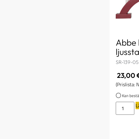
Abbe 
ljusst
SR-139-05
23,00
(Prislista:
Kan bestäl
L