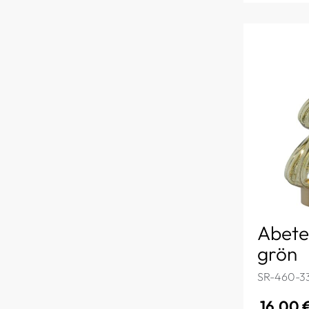
Abete
grön
SR-460-3
16,00