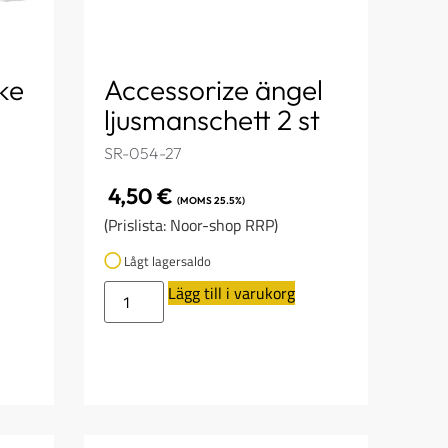
ke
Accessorize ängel
ljusmanschett 2 st
SR-054-27
4,50
€
(MOMS 25.5%)
(Prislista: Noor-shop RRP)
Lågt lagersaldo
Lägg till i varukorg