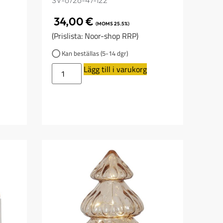
SV-6726-47-122
34,00
€
(MOMS 25.5%)
(Prislista: Noor-shop RRP)
Kan beställas (5-14 dgr)
Lägg till i varukorg