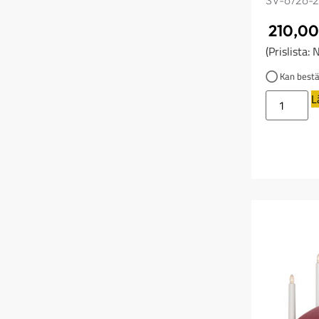
SV-6726-2
210,0
(Prislista:
Kan bestäl
L