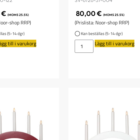
0-122
SV-6726-57-004
0
€
80,00
€
(MOMS 25.5%)
(MOMS 25.5%)
 Noor-shop RRP)
(Prislista: Noor-shop RRP)
las (5-14 dgr)
Kan beställas (5-14 dgr)
ägg till i varukorg
Lägg till i varukorg