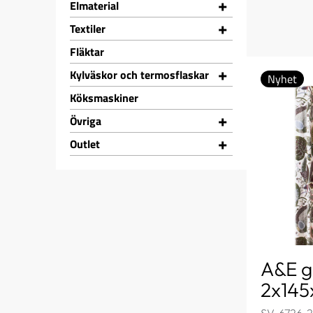
+
Elmaterial
+
Textiler
Fläktar
+
Kylväskor och termosflaskar
Nyhet
Köksmaskiner
+
Övriga
+
Outlet
A&E g
2x14