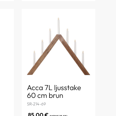
Acca 7L ljusstake
60 cm brun
SR-214-69
85,00
€