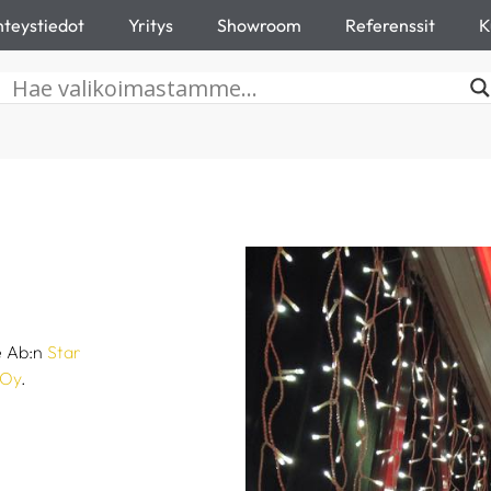
teystiedot
Yritys
Showroom
Referenssit
K
e Ab:n
Star
 Oy
.