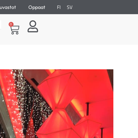
FI
SV
uvastot
Oppaat
0