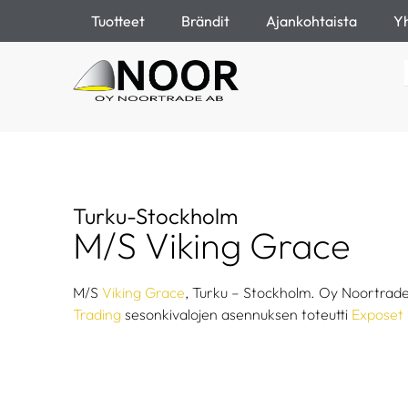
Tuotteet
Brändit
Ajankohtaista
Yh
Turku-Stockholm
M/S Viking Grace
M/S
Viking Grace
, Turku – Stockholm. Oy Noortrad
Trading
sesonkivalojen asennuksen toteutti
Exposet