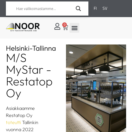
FI
SV
0
Helsinki-Tallinna
M/S
MyStar -
Restatop
Oy
Asiakkaamme
Restatop Oy
toteutti
Tallinkin
vuonna 2022