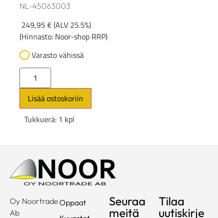
NL-45063003
249,95
€
(ALV 25.5%)
(Hinnasto: Noor-shop RRP)
Varasto vähissä
Lisää ostoskoriin
Tukkuerä: 1 kpl
Seuraa
Tilaa
Oy Noortrade
Oppaat
meitä
uutiskirje
Ab
Kuvastot