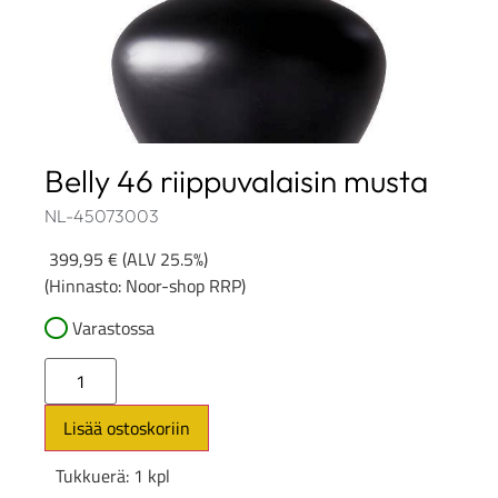
Belly 46 riippuvalaisin musta
NL-45073003
399,95
€
(ALV 25.5%)
(Hinnasto: Noor-shop RRP)
Varastossa
Lisää ostoskoriin
Tukkuerä: 1 kpl