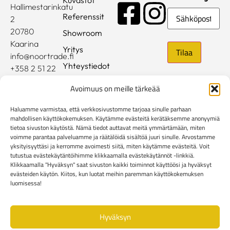
Hallimestarinkatu
Sähköposti
Referenssit
2
20780
Showroom
Kaarina
Yritys
info@noortrade.fi
Yhteystiedot
+358 2 51 22
500
Ajankohtaista
Avoimuus on meille tärkeää
Brändit
Haluamme varmistaa, että verkkosivustomme tarjoaa sinulle parhaan
Mediapankki
mahdollisen käyttökokemuksen. Käytämme evästeitä kerätäksemme anonyymiä
tietoa sivuston käytöstä. Nämä tiedot auttavat meitä ymmärtämään, miten
voimme parantaa palveluamme ja räätälöidä sisältöä juuri sinulle. Arvostamme
Rekisteri- ja tietosuojaseloste
yksityisyyttäsi ja kerromme avoimesti siitä, miten käytämme evästeitä. Voit
Kuluttaja-asiakkaiden toimitusehdot
tutustua evästekäytäntöihimme klikkaamalla evästekäytännöt -linkkiä.
Yritysasiakkaiden toimitusehdot
Reklamaatiolomake
Klikkaamalla "Hyväksyn" saat sivuston kaikki toiminnot käyttöösi ja hyväksyt
evästeiden käytön. Kiitos, kun luotat meihin paremman käyttökokemuksen
Evästekäytännöt
luomisessa!
Hyväksyn