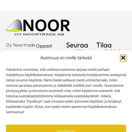
Seuraa
Tilaa
Oy Noortrade
Oppaat
meitä
uutiskirje
Ab
Kuvastot
Avoimuus on meille tärkeää
Hallimestarinkatu
Sähköposti
Referenssit
2
Haluamme varmistaa, että verkkosivustomme tarjoaa sinulle parhaan
20780
Showroom
mahdollisen käyttökokemuksen. Käytämme evästeitä kerätäksemme anonyymiä
Kaarina
tietoa sivuston käytöstä. Nämä tiedot auttavat meitä ymmärtämään, miten
Yritys
voimme parantaa palveluamme ja räätälöidä sisältöä juuri sinulle. Arvostamme
info@noortrade.fi
yksityisyyttäsi ja kerromme avoimesti siitä, miten käytämme evästeitä. Voit
Yhteystiedot
+358 2 51 22
tutustua evästekäytäntöihimme klikkaamalla evästekäytännöt -linkkiä.
500
Klikkaamalla "Hyväksyn" saat sivuston kaikki toiminnot käyttöösi ja hyväksyt
Ajankohtaista
evästeiden käytön. Kiitos, kun luotat meihin paremman käyttökokemuksen
Brändit
luomisessa!
Mediapankki
Hyväksyn