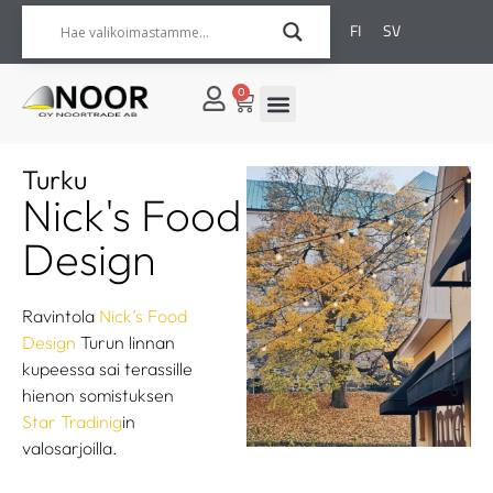
FI
SV
0
Turku
Nick's Food
Design
Ravintola
Nick’s Food
Design
Turun linnan
kupeessa sai terassille
hienon somistuksen
Star Tradinig
in
valosarjoilla.